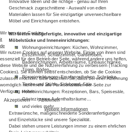
Innovative Ideen und die richtige - genau auf Ihren
Geschmack zugeschnittene - Auswahl von edlen
Materialien lassen für Sie einzigartige unverwechselbare
Möbel und Einrichtungen entstehen.
Wir benutzen Cookies
Wir bieten maßgefertigte, innovative und einzigartige
it
Möbelstücke und Inneneinrichtungen:
de
Wohnungseinrichtungen: Küchen, Wohnzimmer,
Wir nutzen Cookies auf unserer Website. Einige von ihnen sind
Esszimmer, Schlafzimmer, Garderoben,
essenziell für den Betrieb der Seite, während andere uns helfen,
Badeinrichtungen, Arbeitsräume, Einbauschränke,
diese Website und die Nutzererfahrung zu verbessern (Tracking
Türen, Böden …..
Cookies). Sie können selbst entscheiden, ob Sie die Cookies
Büroeinrichtungen: Empfangstheken, Schränke,
zulassen möchten. Bitte beachten Sie, dass bei einer Ablehnung
Tische und Stühle, Sideboard, Säle…
womöglich nicht mehr alle Funktionalitäten der Seite zur
Verfügung stehen.
Hoteleinrichtungen: Rezeptionen, Bars, Speisesäle,
Gästezimmer, Aufenthaltsräume…
Akzeptieren
Ablehnen
und vieles mehr….
Weitere Informationen
Extrawünsche, maßgeschneiderte Sonderanfertigungen
und Einzelstücke sind unsere Spezialität.
Dabei stehen unsere Leistungen immer zu einem ehrlichen